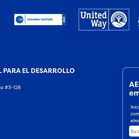
 PARA EL DESARROLLO
AE
na #3-128
em
Ins
com
ele