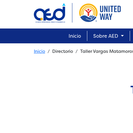
Skip to main content
Main navigation
Inicio
Sobre AED
Breadcrumb
Inicio
Directorio
Taller Vargas Matamoro