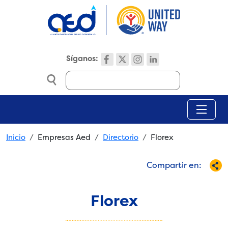
Skip to main content
Síganos:
Search
Breadcrumb
Inicio
Empresas Aed
Directorio
Florex
Compartir en:
Florex