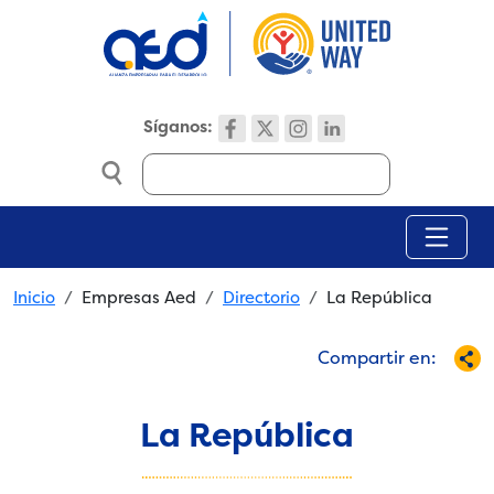
Skip to main content
Síganos:
Search
Breadcrumb
Inicio
Empresas Aed
Directorio
La República
Compartir en:
La República