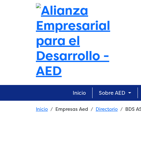
Skip to main content
Main navigation
Inicio
Sobre AED
Breadcrumb
Inicio
Empresas Aed
Directorio
BDS A