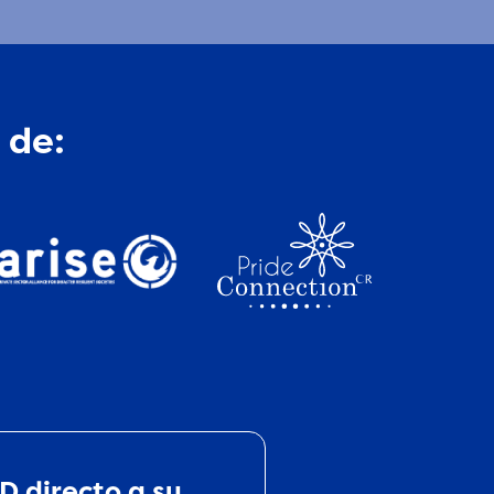
 de:
D directo a su