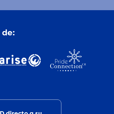
 de:
D directo a su