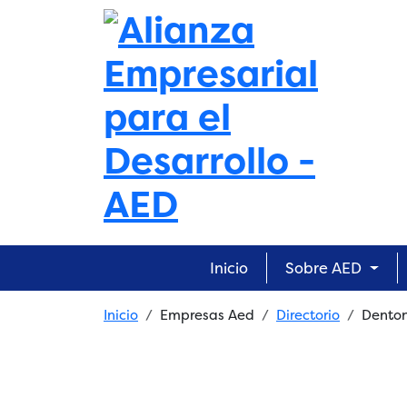
Skip to main content
Main navigation
Inicio
Sobre AED
Breadcrumb
Inicio
Empresas Aed
Directorio
Dento