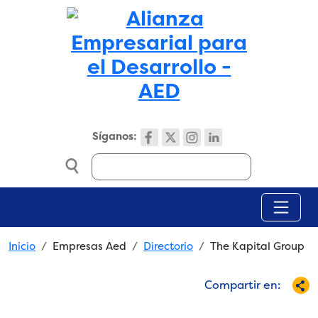
Skip to main content
Síganos:
Search
Breadcrumb
Inicio
Empresas Aed
Directorio
The Kapital Group
Compartir en: