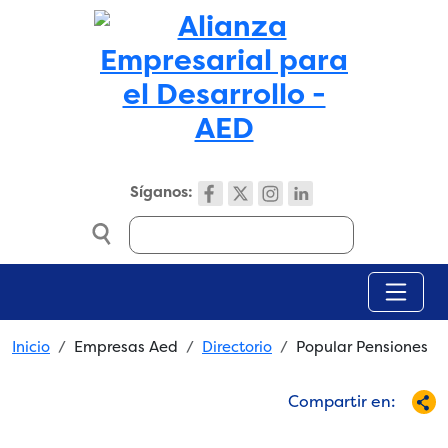
Skip to main content
Síganos:
Search
Breadcrumb
Inicio
Empresas Aed
Directorio
Popular Pensiones
Compartir en: