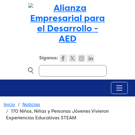
Skip to main content
Síganos:
Search
Breadcrumb
Inicio
Noticias
170 Niños, Niñas y Personas Jóvenes Vivieron
Experiencias Educativas STEAM