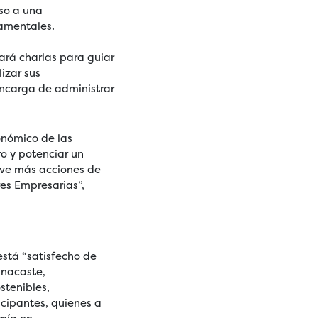
so a una
damentales.
tará charlas para guiar
izar sus
encarga de administrar
onómico de las
o y potenciar un
ueve más acciones de
es Empresarias”,
 está “satisfecho de
anacaste,
stenibles,
cipantes, quienes a