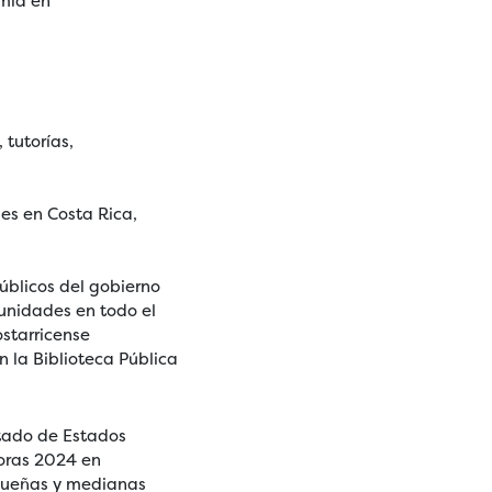
omía en
 tutorías,
es en Costa Rica,
públicos del gobierno
munidades en todo el
ostarricense
 la Biblioteca Pública
tado de Estados
oras 2024 en
equeñas y medianas