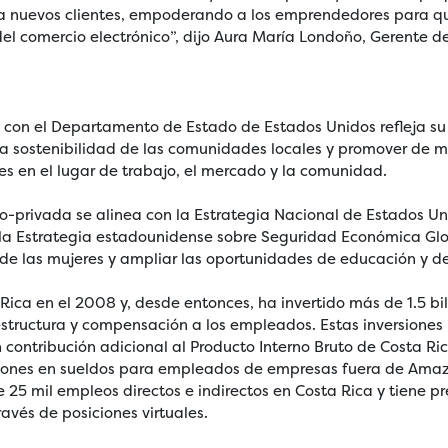
 a nuevos clientes, empoderando a los emprendedores para q
el comercio electrónico”, dijo Aura María Londoño, Gerente de
con el Departamento de Estado de Estados Unidos refleja s
 la sostenibilidad de las comunidades locales y promover de m
es en el lugar de trabajo, el mercado y la comunidad.
co-privada se alinea con la Estrategia Nacional de Estados U
la Estrategia estadounidense sobre Seguridad Económica Glob
 de las mujeres y ampliar las oportunidades de educación y d
ica en el 2008 y, desde entonces, ha invertido más de 1.5 bil
aestructura y compensación a los empleados. Estas inversion
n contribución adicional al Producto Interno Bruto de Costa R
olones en sueldos para empleados de empresas fuera de Amaz
5 mil empleos directos e indirectos en Costa Rica y tiene pre
ravés de posiciones virtuales.