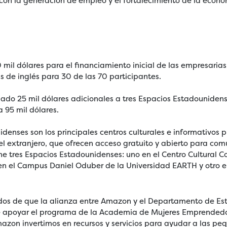
 con la generación de empleo y el fortalecimiento de la econ
l dólares para el financiamiento inicial de las empresarias,
 de inglés para 30 de las 70 participantes.
do 25 mil dólares adicionales a tres Espacios Estadounidens
a 95 mil dólares.
denses son los principales centros culturales e informativos 
el extranjero, que ofrecen acceso gratuito y abierto para co
e tres Espacios Estadounidenses: uno en el Centro Cultural C
en el Campus Daniel Oduber de la Universidad EARTH y otro en
os de que la alianza entre Amazon y el Departamento de Es
e apoyar el programa de la Academia de Mujeres Emprended
zon invertimos en recursos y servicios para ayudar a las p