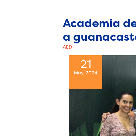
Academia de
a guanacast
AED
21
May, 2024