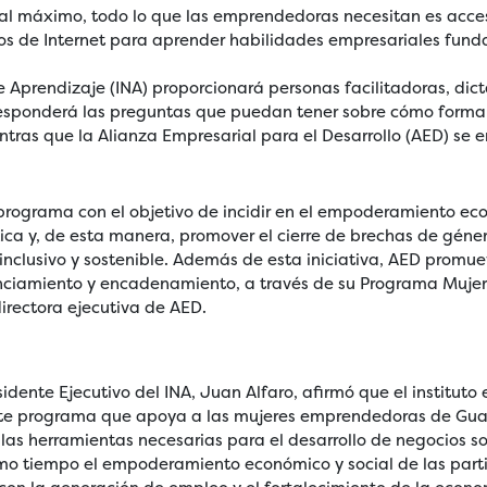
al máximo, todo lo que las emprendedoras necesitan es acce
os de Internet para aprender habilidades empresariales fun
de Aprendizaje (INA) proporcionará personas facilitadoras, dic
 responderá las preguntas que puedan tener sobre cómo formal
tras que la Alianza Empresarial para el Desarrollo (AED) se 
programa con el objetivo de incidir en el empoderamiento ec
ica y, de esta manera, promover el cierre de brechas de géner
 inclusivo y sostenible. Además de esta iniciativa, AED prom
nciamiento y encadenamiento, a través de su Programa Mujer
irectora ejecutiva de AED.
esidente Ejecutivo del INA, Juan Alfaro, afirmó que el instituto
ste programa que apoya a las mujeres emprendedoras de Gu
las herramientas necesarias para el desarrollo de negocios so
o tiempo el empoderamiento económico y social de las parti