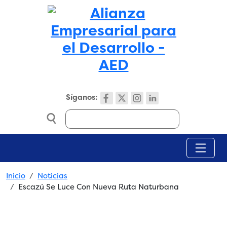
Skip to main content
Síganos:
Search
Breadcrumb
Inicio
Noticias
Escazú Se Luce Con Nueva Ruta Naturbana