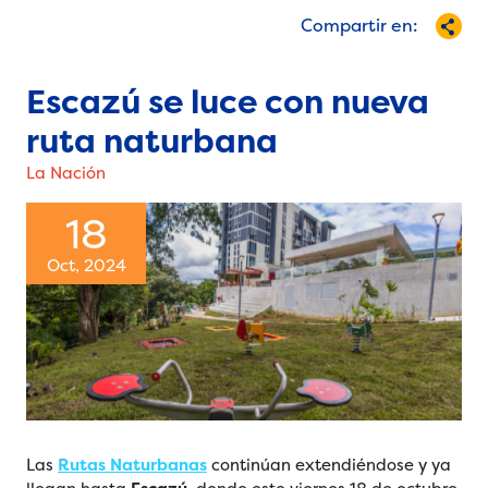
Compartir en:
Escazú se luce con nueva
ruta naturbana
La Nación
18
Oct, 2024
Las
Rutas Naturbanas
continúan extendiéndose y ya