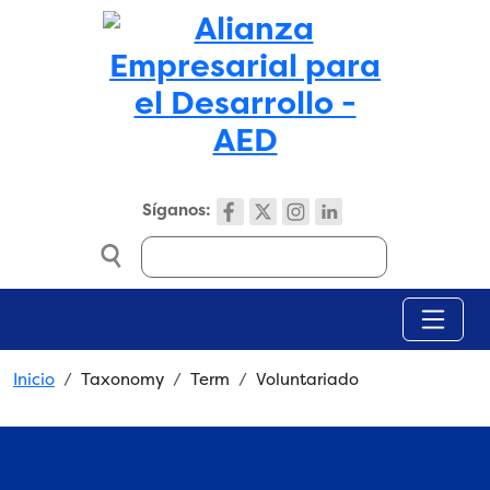
Skip to main content
Síganos:
Search
Breadcrumb
Inicio
Taxonomy
Term
Voluntariado