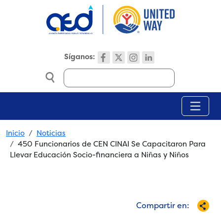
Skip to main content
Síganos:
Search
Breadcrumb
Inicio
Noticias
450 Funcionarios de CEN CINAI Se Capacitaron Para
Llevar Educación Socio-financiera a Niñas y Niños
Compartir en: