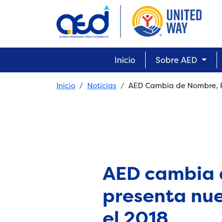
Skip to main content
Main navigation
Inicio
Sobre AED
Breadcrumb
Inicio
Noticias
AED Cambia de Nombre, Re
AED cambia 
presenta nue
el 2018