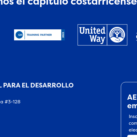
os el capítulo costarricense
 PARA EL DESARROLLO
AE
na #3-128
em
Ins
com
ele