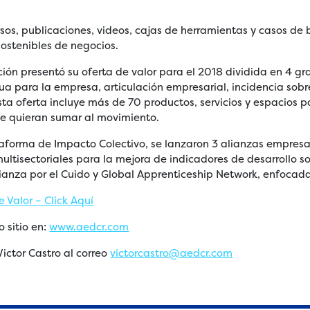
ursos, publicaciones, videos, cajas de herramientas y casos de
sostenibles de negocios.
ión presentó su oferta de valor para el 2018 dividida en 4 g
ua para la empresa, articulación empresarial, incidencia sob
sta oferta incluye más de 70 productos, servicios y espacios
se quieran sumar al movimiento.
aforma de Impacto Colectivo, se lanzaron 3 alianzas empresa
ultisectoriales para la mejora de indicadores de desarrollo so
lianza por el Cuido y Global Apprenticeship Network, enfocada
 Valor – Click Aquí
o sitio en:
www.aedcr.com
ictor Castro al correo
victorcastro@aedcr.com