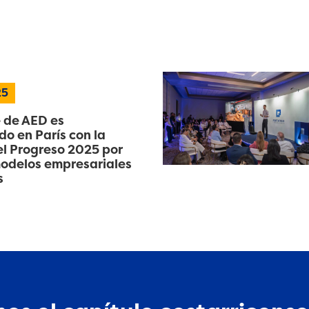
25
 de AED es
o en París con la
l Progreso 2025 por
odelos empresariales
s