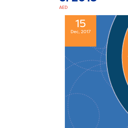
AED
15
Dec, 2017