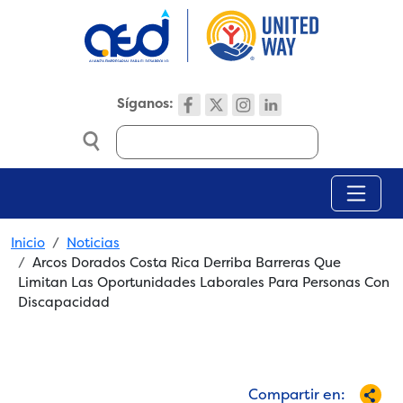
Skip to main content
Síganos:
Search
Breadcrumb
Inicio
Noticias
Arcos Dorados Costa Rica Derriba Barreras Que
Limitan Las Oportunidades Laborales Para Personas Con
Discapacidad
Compartir en: