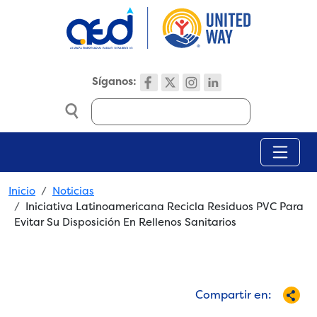
Skip to main content
Síganos:
Search
Breadcrumb
Inicio
Noticias
Iniciativa Latinoamericana Recicla Residuos PVC Para
Evitar Su Disposición En Rellenos Sanitarios
Compartir en: