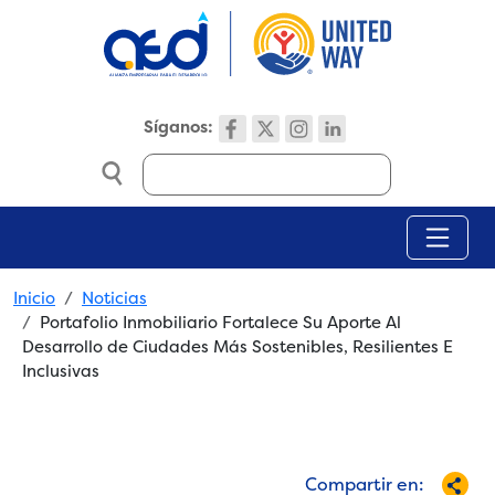
Skip to main content
Síganos:
Search
Breadcrumb
Inicio
Noticias
Portafolio Inmobiliario Fortalece Su Aporte Al
Desarrollo de Ciudades Más Sostenibles, Resilientes E
Inclusivas
Compartir en: