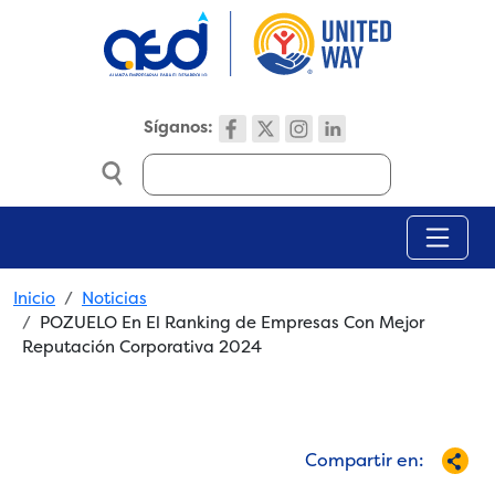
Skip to main content
Síganos:
Search
Breadcrumb
Inicio
Noticias
POZUELO En El Ranking de Empresas Con Mejor
Reputación Corporativa 2024
Compartir en: