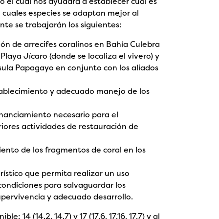
to el cual nos ayudará a establecer cuál es
o cuales especies se adaptan mejor al
nte se trabajarán los siguientes:
ón de arrecifes coralinos en Bahía Culebra
Playa Jícaro (donde se localiza el vivero) y
ínsula Papagayo en conjunto con los aliados
stablecimiento y adecuado manejo de los
financiamiento necesario para el
riores actividades de restauración de
miento de los fragmentos de coral en los
ístico que permita realizar un uso
condiciones para salvaguardar los
upervivencia y adecuado desarrollo.
: 14 (14.2, 14.7) y 17 (17.6, 17.16, 17.7) y al