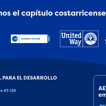
os el capítulo costarricense
 PARA EL DESARROLLO
AE
na #3-128
em
Ins