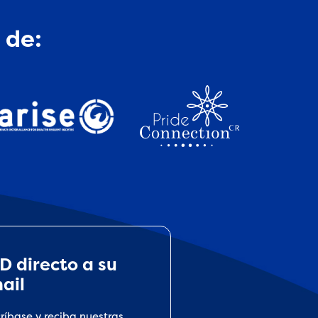
 de:
D directo a su
ail
críbase y reciba nuestras