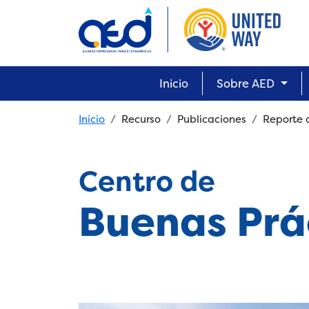
Skip to main content
Main navigation
Inicio
Sobre AED
Breadcrumb
Inicio
Recurso
Publicaciones
Reporte 
Centro de
Buenas Prá