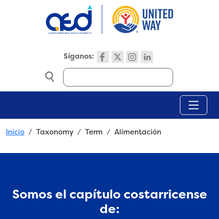
Skip to main content
Síganos:
Search
Breadcrumb
Inicio
Taxonomy
Term
Alimentación
Somos el capítulo costarricense
de: