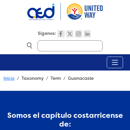
Skip to main content
Síganos:
Search
Breadcrumb
Inicio
Taxonomy
Term
Guanacaste
Somos el capítulo costarricense
de: