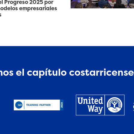
l Progreso 2025 por
odelos empresariales
s
os el capítulo costarricense