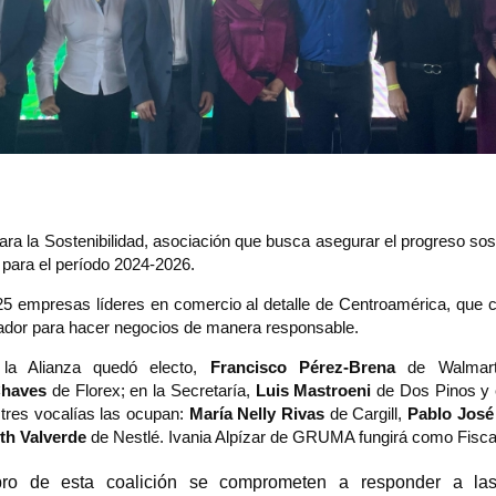
ra la Sostenibilidad, asociación que busca asegurar el progreso sosten
 para el período 2024-2026.
 25 empresas líderes en comercio al detalle de Centroamérica, que cre
ador para hacer negocios de manera responsable.
la Alianza quedó electo, 
Francisco Pérez-Brena
 de Walmart
Chaves
 de Florex; en la Secretaría, 
Luis Mastroeni
 de Dos Pinos y e
tres vocalías las ocupan: 
María Nelly Rivas 
de Cargill, 
Pablo José
th Valverde
 de Nestlé. Ivania Alpízar de GRUMA fungirá como Fisca
o de esta coalición se comprometen a responder a las