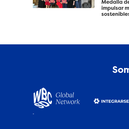
Medalla de
impulsar m
sostenible
Som