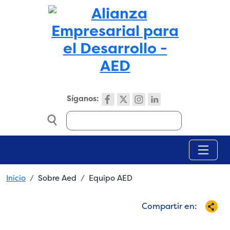
Skip to main content
Síganos:
Search
Breadcrumb
Inicio
Sobre Aed
Equipo AED
Compartir en: