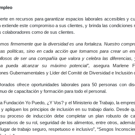
empleo
erte en recursos para garantizar espacios laborales accesibles y c
n extiende este compromiso a sus clientes, y brinda las condiciones
s colaboradores como de sus clientes.
mos firmemente que la diversidad es una fortaleza. Nuestro compro
tras políticas, sino en cada acción que tomamos para crear un ent
ullosos de ser una compañía que valora y celebra las diferencias,
a pueda alcanzar su máximo potencial",
asegura Marlene Fe
iones Gubernamentales y Líder del Comité de Diversidad e Inclusión
orados ofrece oportunidades laborales para 50 personas con dis
nuo de capacitación y formación para todo el personal
.
 la Fundación Yo Puedo, ¿Y Vos? y el Ministerio de Trabajo, la empr
 apliquen los principios de inclusión en su trabajo diario. Desde 
su proceso de inducción debe completar un plan robusto de cap
erativos de su rol, seguridad de los alimentos, entre otros, ademá
gar de trabajo seguro, respetuoso e inclusivo”, “Sesgos Inconscie