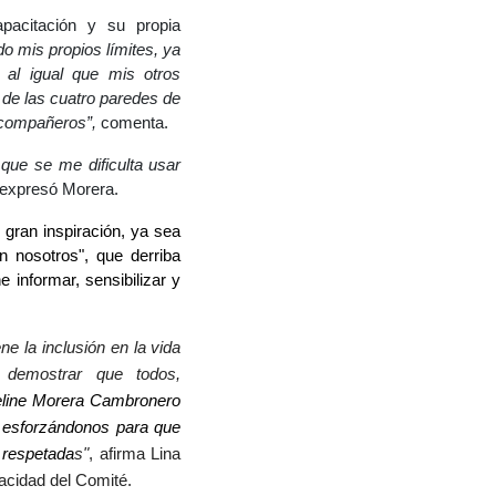
pacitación y su propia
o mis propios límites, ya
 al igual que mis otros
 de las cuatro paredes de
s compañeros”,
comenta.
 que se me dificulta usar
expresó Morera.
gran inspiración, ya sea
 nosotros", que derriba
 informar, sensibilizar y
e la inclusión en la vida
y demostrar que todos,
eline Morera
Cambronero
 esforzándonos para que
 respetada
s"
,
afirma Lina
acidad del Comité.