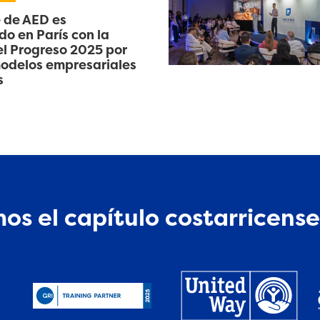
 de AED es
o en París con la
l Progreso 2025 por
odelos empresariales
s
os el capítulo costarricense