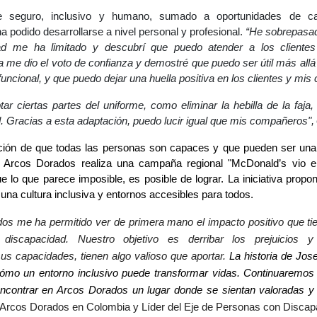
 seguro, inclusivo y humano, sumado a oportunidades de ca
a podido desarrollarse a nivel personal y profesional.
“He sobrepasad
d me ha limitado y descubrí que puedo atender a los clientes
e dio el voto de confianza y demostré que puedo ser útil más allá
funcional, y que puedo dejar una huella positiva en los clientes y mi
r ciertas partes del uniforme, como eliminar la hebilla de la faja,
. Gracias a esta adaptación, puedo lucir igual que mis compañeros",
cción de que todas las personas son capaces y que pueden ser una 
, Arcos Dorados realiza una campaña regional "McDonald’s vio en
 lo que parece imposible, es posible de lograr. La iniciativa propone
una cultura inclusiva y entornos accesibles para todos.
os me ha permitido ver de primera mano el impacto positivo que tien
iscapacidad. Nuestro objetivo es derribar los prejuicios 
us capacidades, tienen algo valioso que aportar.
La historia de Jos
cómo un entorno inclusivo puede transformar vidas. Continuaremos
contrar en Arcos Dorados un lugar donde se sientan valoradas y
de Arcos Dorados en Colombia y Líder del Eje de Personas con Discap