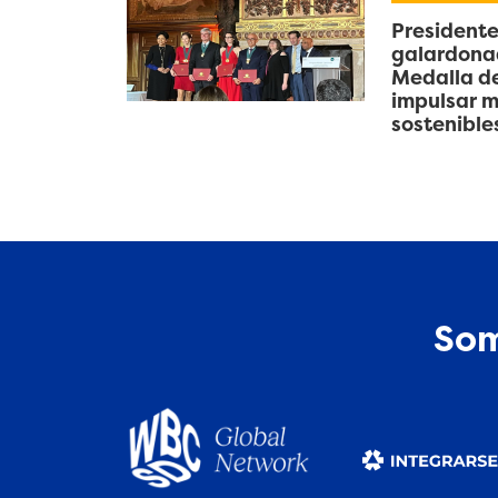
Presidente
galardonad
Medalla de
impulsar m
sostenible
Som