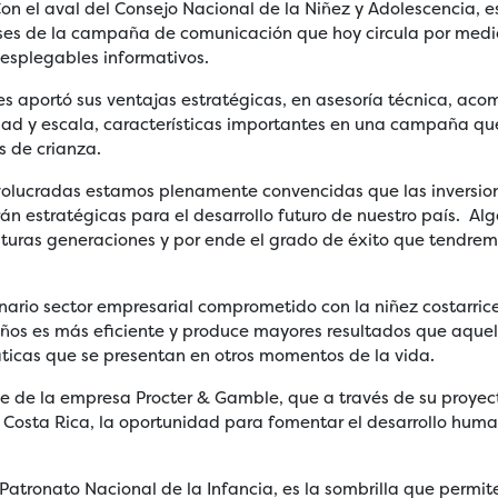
on el aval del Consejo Nacional de la Niñez y Adolescencia, e
ases de la campaña de comunicación que hoy circula por medi
 desplegables informativos.
es aportó sus ventajas estratégicas, en asesoría técnica, a
dad y escala, características importantes en una campaña q
s de crianza.
volucradas estamos plenamente convencidas que las inversio
rán estratégicas para el desarrollo futuro de nuestro país. Al
uturas generaciones y por ende el grado de éxito que tendr
nario sector empresarial comprometido con la niñez costarric
 niños es más eficiente y produce mayores resultados que aquel
ticas que se presentan en otros momentos de la vida.
te de la empresa Procter & Gamble, que a través de su proye
e Costa Rica, la oportunidad para fomentar el desarrollo hum
 Patronato Nacional de la Infancia, es la sombrilla que permit