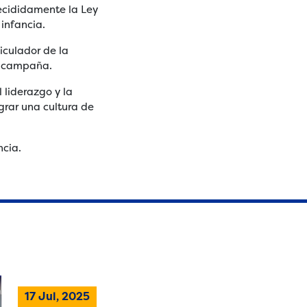
decididamente la Ley
 infancia.
iculador de la
ta campaña.
 liderazgo y la
grar una cultura de
ncia.
17 Jul, 2025