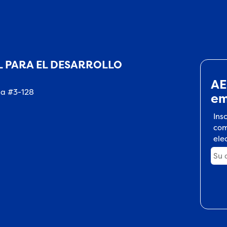
 PARA EL DESARROLLO
AE
na #3-128
em
Ins
com
ele