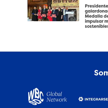
Presidente
galardonad
Medalla de
impulsar m
sostenible
Som