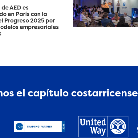
 de AED es
o en París con la
l Progreso 2025 por
odelos empresariales
s
os el capítulo costarricense