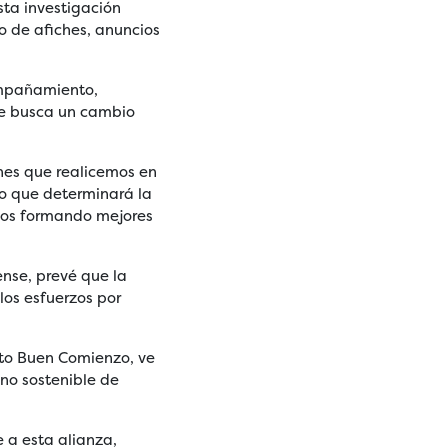
sta investigación
o de afiches, anuncios
compañamiento,
ue busca un cambio
nes que realicemos en
go que determinará la
emos formando mejores
ense, prevé que la
los esfuerzos por
cto Buen Comienzo, ve
ano sostenible de
e a esta alianza,