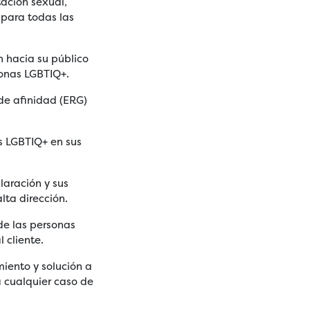
tación sexual,
 para todas las
n hacia su público
sonas LGBTIQ+.
de afinidad (ERG)
s LGBTIQ+ en sus
laración y sus
lta dirección.
de las personas
 cliente.
iento y solución a
 cualquier caso de