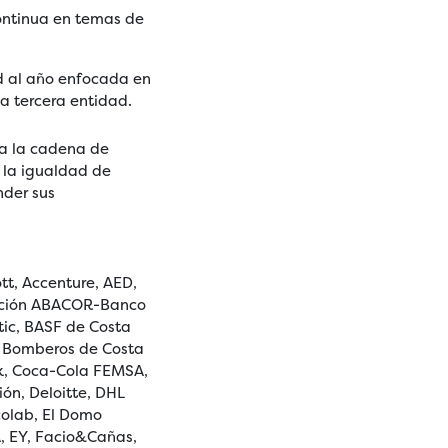
ontinua en temas de
ad al año enfocada en
a tercera entidad.
 a la cadena de
, la igualdad de
nder sus
tt, Accenture, AED,
iación ABACOR-Banco
ic, BASF de Costa
e Bomberos de Costa
ank, Coca-Cola FEMSA,
ón, Deloitte, DHL
colab, El Domo
A, EY, Facio&Cañas,