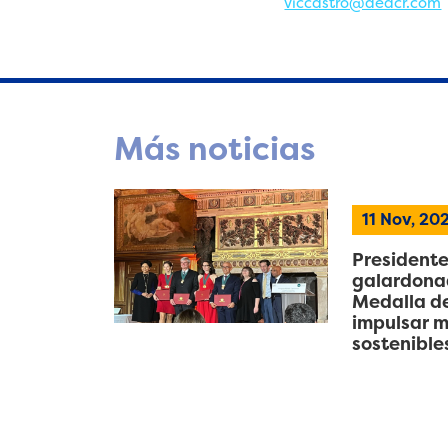
viccastro@aedcr.com
Más noticias
11 Nov, 20
Presidente
galardonad
Medalla de
impulsar m
sostenible