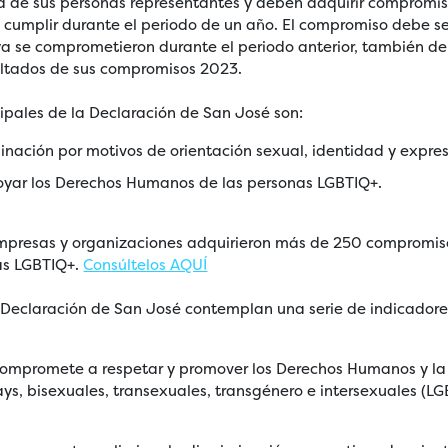
 de sus personas representantes y deben adquirir compromis
 cumplir durante el periodo de un año. El compromiso debe s
 ya se comprometieron durante el periodo anterior, también de
sultados de sus compromisos 2023.
cipales de la Declaración de San José son:
minación por motivos de orientación sexual, identidad y expre
oyar los Derechos Humanos de las personas LGBTIQ+.
mpresas y organizaciones adquirieron más de 250 compromiso
nas LGBTIQ+.
Consúltelos AQUÍ
la Declaración de San José contemplan una serie de indicador
 compromete a respetar y promover los Derechos Humanos y la
ys, bisexuales, transexuales, transgénero e intersexuales (L