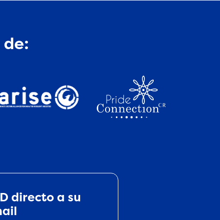
 de:
D directo a su
ail