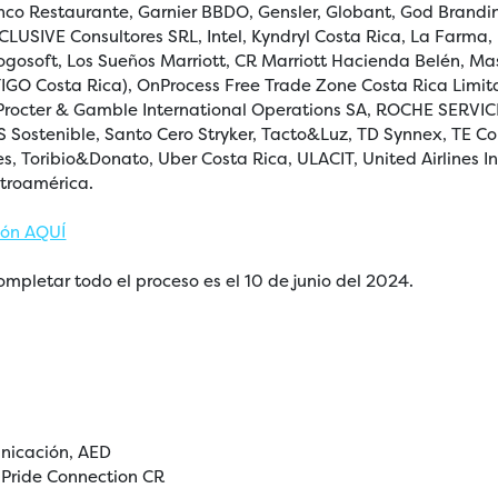
nco Restaurante, Garnier BBDO, Gensler, Globant, God Brandin
CLUSIVE Consultores SRL, Intel, Kyndryl Costa Rica, La Farma, 
 Logosoft, Los Sueños Marriott, CR Marriott Hacienda Belén, Ma
TIGO Costa Rica), OnProcess Free Trade Zone Costa Rica Limita
 Procter & Gamble International Operations SA, ROCHE SERVI
RS Sostenible, Santo Cero Stryker, Tacto&Luz, TD Synnex, TE C
es, Toribio&Donato, Uber Costa Rica, ULACIT, United Airlines Inc
troamérica.
ión AQUÍ
ompletar todo el proceso es el 10 de junio del 2024.
nicación, AED
 Pride Connection CR