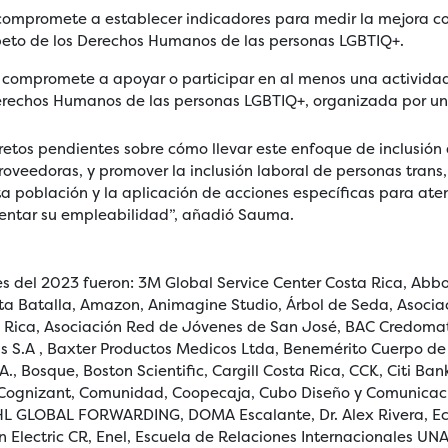
 compromete a establecer indicadores para medir la mejora c
espeto de los Derechos Humanos de las personas LGBTIQ+.
e compromete a apo­yar o participar en al menos una activi­d
erechos Humanos de las personas LGBTIQ+, organizada por un
etos pendientes sobre cómo llevar este enfoque de inclusión
roveedoras, y promover la inclusión laboral de personas trans
ta población y la aplicación de acciones específicas para ate
entar su empleabilidad”, añadió Sauma.
s del 2023 fueron: 3M Global Service Center Costa Rica, Abbo
lta Batalla, Amazon, Animagine Studio, Árbol de Seda, Asoc
 Rica, Asociación Red de Jóvenes de San José, BAC Credomat
s S.A , Baxter Productos Medicos Ltda, Benemérito Cuerpo d
., Bosque, Boston Scientific, Cargill Costa Rica, CCK, Citi B
 Cognizant, Comunidad, Coopecaja, Cubo Diseño y Comunicaci
DHL GLOBAL FORWARDING, DOMA Escalante, Dr. Alex Rivera, E
 Electric CR, Enel, Escuela de Relaciones Internacionales UN