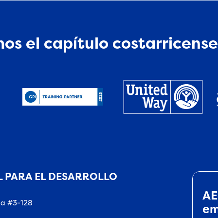
os el capítulo costarricense
 PARA EL DESARROLLO
AE
na #3-128
em