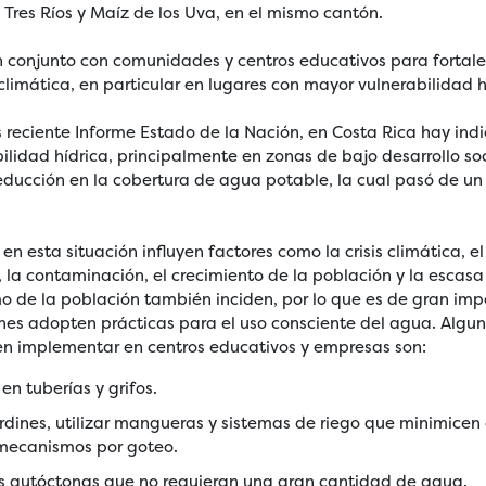
 Tres Ríos y Maíz de los Uva, en el mismo cantón.
 conjunto con comunidades y centros educativos para fortal
 climática, en particular en lugares con mayor vulnerabilidad h
reciente Informe Estado de la Nación, en Costa Rica hay indi
lidad hídrica, principalmente en zonas de bajo desarrollo soci
reducción en la cobertura de agua potable, la cual pasó de u
en esta situación influyen factores como la crisis climática, e
a, la contaminación, el crecimiento de la población y la escas
o de la población también inciden, por lo que es de gran imp
nes adopten prácticas para el uso consciente del agua. Algun
n implementar en centros educativos y empresas son:
en tuberías y grifos.
ardines, utilizar mangueras y sistemas de riego que minimicen
 mecanismos por goteo.
tas autóctonas que no requieran una gran cantidad de agua.