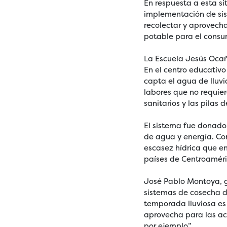
En respuesta a esta s
implementación de sis
recolectar y aprovechar
potable para el cons
La Escuela Jesús Ocaña
En el centro educativ
capta el agua de lluvi
labores que no requier
sanitarios y las pilas 
El sistema fue donado
de agua y energía. Con
escasez hídrica que en
países de Centroamér
José Pablo Montoya, g
sistemas de cosecha de
temporada lluviosa es 
aprovecha para las act
por ejemplo”.