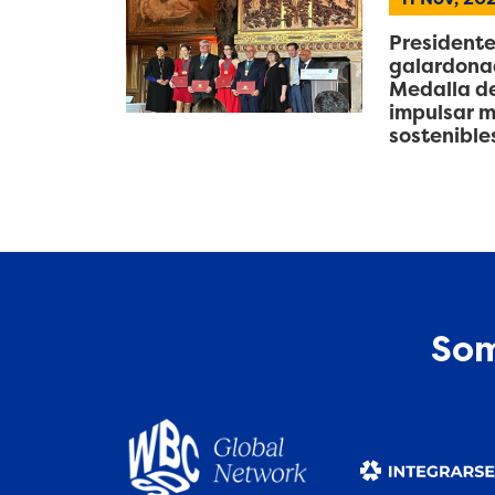
Presidente
galardonad
Medalla de
impulsar m
sostenible
Som