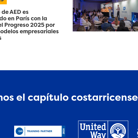
 de AED es
o en París con la
l Progreso 2025 por
odelos empresariales
s
os el capítulo costarricense