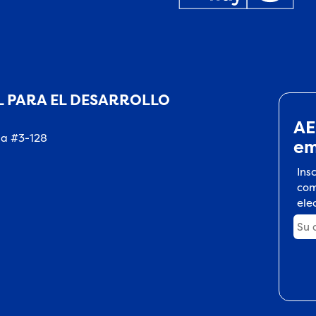
 PARA EL DESARROLLO
AE
na #3-128
em
Ins
com
ele