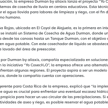
ituación, la empresa Durman by aliaxis lanza el proyecto “Yo 
temas de cosecha de lluvia en centros educativos. Esta técni
 el agua llovida para labores de limpieza y riego, con el fin d
umo humano.
 Rojas, ubicada en El Coyol de Alajuela, es la primera en inte
o se instaló un Sistema de Cosecha de Agua Durman, donde un
a desde las canoas hasta un Tanque Durman, con el objetivo d
en agua potable. Con este cosechador de líquido se abastecen
de lavado del área de preescolar.
 por Durman by aliaxis, compañía especializada en solucione
 la iniciativa “Yo CosecH₂O”, la empresa ofrece una alternat
frentan algunas regiones. El proyecto aspira a ser un modelo 
ica, donde la compañía cuenta con operaciones.
erente para Costa Rica de la empresa, explicó que “la impl
 agua es crucial para enfrentar una eventual escasez hídrica
propicia para hacer un uso circular de las precipitaciones. Si 
ividades de aseo y riego, es posible reservar el agua potable