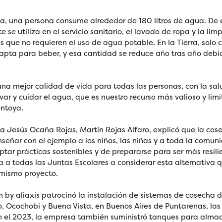
a, una persona consume alrededor de 180 litros de agua. De 
se utiliza en el servicio sanitario, el lavado de ropa y la lim
es que no requieren el uso de agua potable. En la Tierra, sol
 apta para beber, y esa cantidad se reduce año tras año deb
a mejor calidad de vida para todas las personas, con la sal
var y cuidar el agua, que es nuestro recurso más valioso y li
ontoya.
ela Jesús Ocaña Rojas, Martín Rojas Alfaro, explicó que la cose
enseñar con el ejemplo a los niños, las niñas y a toda la comun
tar prácticas sostenibles y de prepararse para ser más resil
ta a todas las Juntas Escolares a considerar esta alternativa
 mismo proyecto.
 by aliaxis patrocinó la instalación de sistemas de cosecha 
o, Ocochobi y Buena Vista, en Buenos Aires de Puntarenas, las
n el 2023, la empresa también suministró tanques para alma