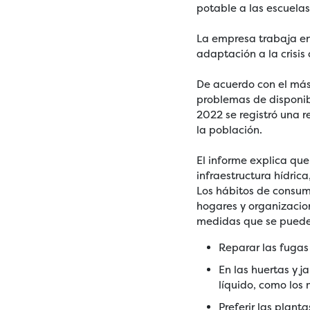
potable a las escuelas
La empresa trabaja en
adaptación a la crisis
De acuerdo con el más 
problemas de disponibi
2022 se registró una 
la población.
El informe explica que 
infraestructura hídric
Los hábitos de consum
hogares y organizacio
medidas que se puede
Reparar las fugas 
En las huertas y j
líquido, como los
Preferir las plan