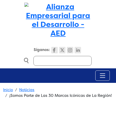
Skip to main content
Síganos:
Search
Breadcrumb
Inicio
Noticias
¡Somos Parte de Las 30 Marcas Icónicas de La Región!