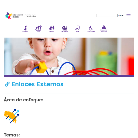
Enlaces Externos
Área de enfoque:
Transf
ormaci
ón
País
Temas: