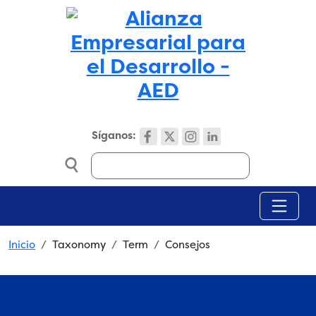
Skip to main content
Síganos:
Search
Breadcrumb
Inicio
Taxonomy
Term
Consejos