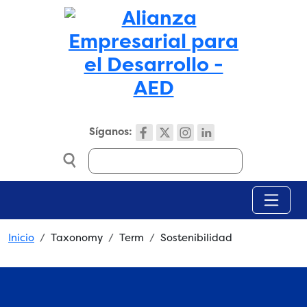
Skip to main content
Síganos:
Search
Breadcrumb
Inicio
Taxonomy
Term
Sostenibilidad