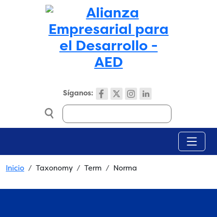
Skip to main content
Síganos:
Search
Breadcrumb
Inicio
Taxonomy
Term
Norma