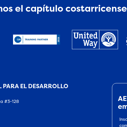
os el capítulo costarricense
 PARA EL DESARROLLO
AE
na #3-128
em
Ins
com