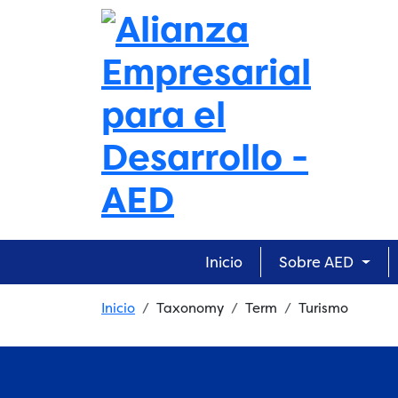
Skip to main content
Main navigation
Inicio
Sobre AED
Breadcrumb
Inicio
Taxonomy
Term
Turismo