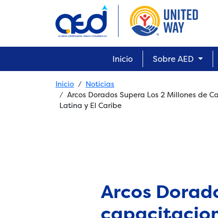
Skip to main content
Main navigation
Inicio
Sobre AED
Breadcrumb
Inicio
Noticias
Arcos Dorados Supera Los 2 Millones de 
Latina y El Caribe
Arcos Dorado
capacitacion