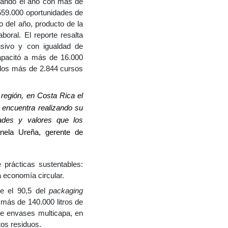
izando el año con más de
559.000 oportunidades de
o del año, producto de la
oral. El reporte resalta
usivo y con igualdad de
apacitó a más de 16.000
e los más de 2.844 cursos
egión, en Costa Rica el
encuentra realizando su
idades y valores que los
anela Ureña, gerente de
 prácticas sustentables:
 economía circular.
ue el 90,5 del
packaging
 más de 140.000 litros de
de envases multicapa, en
tos residuos.