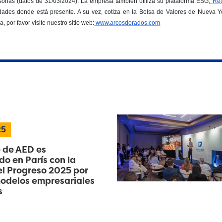
onas (datos de 31/03/2024). La empresa también utiliza su plataforma ESG,
Rec
dades donde está presente. A su vez, cotiza en la Bolsa de Valores de Nueva
 por favor visite nuestro sitio web:
www.arcosdorados.com
25
 de AED es
o en París con la
l Progreso 2025 por
odelos empresariales
s