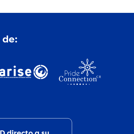
 de:
D directo a su