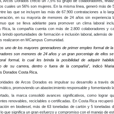
, Arcos Dorados creció un 7,5% su grupo de colaboradores, final
os cuales un 56% son mujeres. En la misma línea, generó más de 
entre las que se incluyen las más de 67.900 contrataciones a lo larg
operación, en su mayoría de menores de 24 años sin experiencia lab
tinuo que se lleva adelante para promover un clima laboral incl
a Rica, la compañía cuenta con más de 2.800 colaboradores y c
s brindó oportunidades de formación e inclusión laboral, además d
nas realizaron en MCampus Comunidad.
 uno de los mayores generadores de primer empleo formal de la r
radores son menores de 24 años y un gran porcentaje de ellos se 
oral formal, lo cual les brinda la posibilidad de adquirir habil
o de su carrera, dentro o fuera de la compañía
”, indicó Mari
s Dorados Costa Rica.
oridades de Arcos Dorados es impulsar su desarrollo a través de
imático, promoviendo un abastecimiento responsable y fomentando la
rtado, la marca consolidó avances significativos, como lograr q
ntes renovables, reciclables o certificadas. En Costa Rica recuperó
mación en biodiesel, más de 63 toneladas de cartón y 5 toneladas 
al, lo que significa un gran esfuerzo y compromiso con el manejo de es