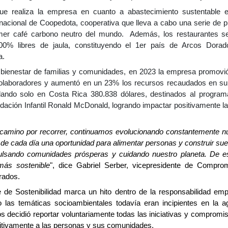
ue realiza la empresa en cuanto a abastecimiento sustentable 
nacional de Coopedota, cooperativa que lleva a cabo una serie de p
primer café carbono neutro del mundo. Además, los restaurantes 
00% libres de jaula, constituyendo el 1er país de Arcos Dorad
a.
 bienestar de familias y comunidades, en 2023
la empresa promovi
 colaboradores y aumentó en un 23% los recursos recaudados en su
dando solo en Costa Rica 380.838 dólares, destinados al progra
ndación Infantil Ronald McDonald, logrando impactar positivamente la
amino por recorrer, continuamos evolucionando constantemente nu
 de cada día una oportunidad para alimentar personas y construir sue
pulsando comunidades prósperas y cuidando nuestro planeta. De es
más sostenible
", dice Gabriel Serber, vicepresidente de Comprom
rados.
e de Sostenibilidad marca un hito dentro de la responsabilidad emp
las temáticas socioambientales todavía eran incipientes en la a
 decidió reportar voluntariamente todas las iniciativas y compromi
sitivamente a las personas y sus comunidades.