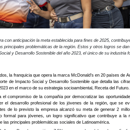
a con anticipación la meta establecida para fines de 2025, contribuy
as principales problemáticas de la región. Estos y otros logros se d
ocial y Desarrollo Sostenible del año 2023, el único de su industria 
dos, la franquicia que opera la marca McDonald’s en 20 países de Am
te de Impacto Social y Desarrollo Sostenible que detalla las cifras,
2023 en el marco de su estrategia socioambiental, Receta del Futuro.
a el compromiso de la compañía
por democratizar las oportunida
r el desarrollo profesional de los jóvenes de la región, que se ev
tes de lo previsto la empresa alcanzó su meta de generar 2 millo
o formal para jóvenes, un
logro signific
ativo que contribuye a la
de las principales problemáticas sociales de Latinoamérica.