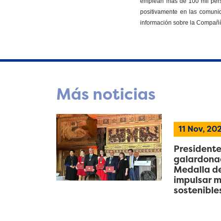
emplean más de 100 mil pers
positivamente en las comuni
información sobre la Compañía,
Más noticias
11 Nov, 20
Presidente
galardonad
Medalla de
impulsar m
sostenible