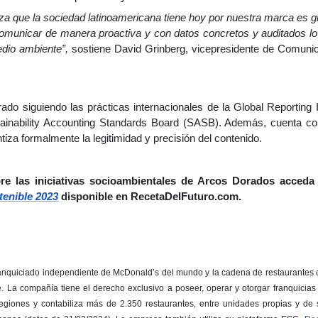
nza que la sociedad latinoamericana tiene hoy por nuestra marca es g
comunicar de manera proactiva y con datos concretos y auditados 
edio ambiente”,
sostiene David Grinberg, vicepresidente de Comuni
rado siguiendo las prácticas internacionales de la Global Reporting I
ainability Accounting Standards Board (SASB). Además, cuenta con 
iza formalmente la legitimidad y precisión del contenido.
e las iniciativas socioambientales de Arcos Dorados acceda
tenible 2023
disponible en RecetaDelFuturo.com.
anquiciado independiente de McDonald’s del mundo y la cadena de restaurantes 
e. La compañía tiene el derecho exclusivo a poseer, operar y otorgar franquicia
 regiones y contabiliza más de 2.350 restaurantes, entre unidades propias y de 