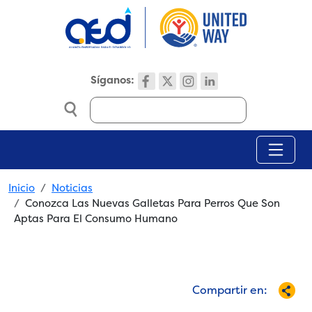
Skip to main content
Síganos:
Search
Breadcrumb
Inicio
Noticias
Conozca Las Nuevas Galletas Para Perros Que Son
Aptas Para El Consumo Humano
Compartir en: