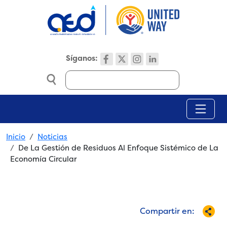
Skip to main content
Síganos:
Search
Breadcrumb
Inicio
Noticias
De La Gestión de Residuos Al Enfoque Sistémico de La
Economía Circular
Compartir en: