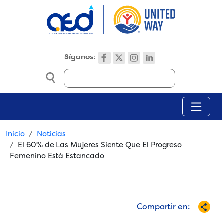
Skip to main content
Síganos:
Search
Breadcrumb
Inicio
Noticias
El 60% de Las Mujeres Siente Que El Progreso
Femenino Está Estancado
Compartir en: