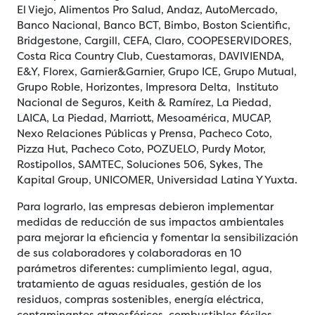
El Viejo, Alimentos Pro Salud, Andaz, AutoMercado,
Banco Nacional, Banco BCT, Bimbo, Boston Scientific,
Bridgestone, Cargill, CEFA, Claro, COOPESERVIDORES,
Costa Rica Country Club, Cuestamoras, DAVIVIENDA,
E&Y, Florex, Garnier&Garnier, Grupo ICE, Grupo Mutual,
Grupo Roble, Horizontes, Impresora Delta, Instituto
Nacional de Seguros, Keith & Ramírez, La Piedad,
LAICA, La Piedad, Marriott, Mesoamérica, MUCAP,
Nexo Relaciones Públicas y Prensa, Pacheco Coto,
Pizza Hut, Pacheco Coto, POZUELO, Purdy Motor,
Rostipollos, SAMTEC, Soluciones 506, Sykes, The
Kapital Group, UNICOMER, Universidad Latina Y Yuxta.
Para lograrlo, las empresas debieron implementar
medidas de reducción de sus impactos ambientales
para mejorar la eficiencia y fomentar la sensibilización
de sus colaboradores y colaboradoras en 10
parámetros diferentes: cumplimiento legal, agua,
tratamiento de aguas residuales, gestión de los
residuos, compras sostenibles, energía eléctrica,
contaminantes atmosféricos, combustibles fósiles,