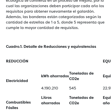
ecológica se convierta en un proceso de mejora, por lo
cual las organizaciones deben participar cada año los
requisitos para obtener nuevamente el galardón.
Además, las banderas están categorizadas según la
cantidad de estrellas de 1 a 5, donde 5 representa que
cumple la mayor cantidad de requisitos.
Cuadro.1. Detalle de Reducciones y equivalencias
REDUCCIÓN
EQU
Toneladas de
kWh ahorrados
Equi
CO2e
Electricidad
4.190.210
545
22.9
Litros
Toneladas de
Equi
Combustibles
ahorrados
CO2e
año
Fósiles