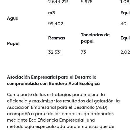
2.644.213
5.976
1.08
m3
Equi
Agua
99,402
40
Toneladas de
Resmas
Equi
papel
Papel
32.331
73
2.02
Asociación Empresarial para el Desarrollo
comprometida con Bandera Azul Ecológica
Como parte de las estrategias para mejorar la
eficiencia y maximizar los resultados del galardón, la
Asociación Empresarial para el Desarrollo (AED)
acompañó a parte de las empresas galardonadas
mediante Eco Eficiencia Empresarial, una
metodología especializada para empresas que de