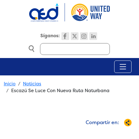
Skip to main content
Síganos:
Search
Breadcrumb
Inicio
Noticias
Escazú Se Luce Con Nueva Ruta Naturbana
Compartir en: