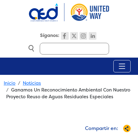
Skip to main content
Síganos:
Search
Breadcrumb
Inicio
Noticias
Ganamos Un Reconocimiento Ambiental Con Nuestro
Proyecto Reuso de Aguas Residuales Especiales
Compartir en: