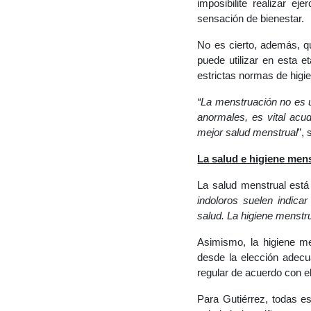
imposibilite realizar ej
sensación de bienestar.
No es cierto, además,
qu
puede utilizar en esta 
estrictas normas de higi
“La menstruación no es 
anormales, es vital acu
mejor salud menstrual
”,
La salud e higiene mens
La salud menstrual está
indoloros suelen indica
salud. La higiene menstru
Asimismo, la higiene me
desde la elección adecua
regular de acuerdo con el
Para Gutiérrez, todas es