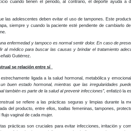
ercicio cuando tienen el periodo, al contrario, el deporte ayuda a
e las adolescentes deben evitar el uso de tampones. Este product
etapa, siempre y cuando la paciente esté pendiente de cambiarlo d
ene.
una enfermedad y tampoco es normal sentir dolor. En caso de presen
dir al médico para buscar las causas y brindar el tratamiento adec
 señaló Gutiérrez.
trual se relación entre sí
 estrechamente ligada a la salud hormonal, metabólica y emociona
r un buen estado hormonal, mientras que las irregularidades pue
al también es parte de la salud al prevenir infecciones”,
enfatizó la es
nstrual se refiere a las prácticas seguras y limpias durante la me
da del producto, entre ellos, toallas femeninas, tampones, protec
 flujo vaginal de cada mujer.
tas prácticas son cruciales para evitar infecciones, irritación y co