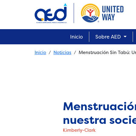
Skip to main content
Main navigation
Inicio
Sobre AED
Breadcrumb
Inicio
Noticias
Menstruación Sin Tabú: 
Menstruación
nuestra soc
Kimberly-Clark