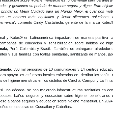
a educación sobre higiene menstrual es fundamental para garantizar
adas y gestionen su periodo de manera segura y digna. Este objetiv
de brindar un Mejor Cuidado para un Mundo Mejor, el cual nos mot
er un entorno más equitativo y llevar diferentes soluciones 
oamérica”,
comentó Cindy Castañeda, gerente de la marca Kotex
ional y Kotex® en Latinoamérica impactaron de manera positiva
ampañas de educación y sensibilización sobre hábitos de higi
mala,
Perú, Colombia y Brasil.
También, se entregaron alrededor
tes y sus familias con toallas sanitarias, sanitizante de manos, jabó
temala
, 590 mil personas de 10 comunidades y 14 centros educativ
ara apoyar los esfuerzos locales enfocados en derribar los tabús d
s de higiene menstrual en los distritos de Carchá, Campur y La Tinta
asi una década- se han mejorado infraestructuras sanitarias en co
potable, baños seguros y educación sobre higiene, beneficiando 
ceso a baños seguros y educación sobre higiene menstrual. En 2024, 
reños en escuelas de Cuscatlán y Cabañas.