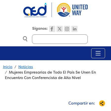
Skip to main content
Síganos:
Search
Breadcrumb
Inicio
Noticias
Mujeres Empresarias de Todo El País Se Unen En
Encuentro Con Conferencista de Alto Nivel
Compartir en: