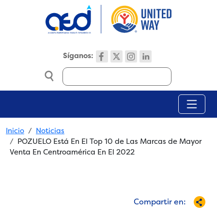
Skip to main content
Síganos:
Search
Breadcrumb
Inicio
Noticias
POZUELO Está En El Top 10 de Las Marcas de Mayor
Venta En Centroamérica En El 2022
Compartir en: