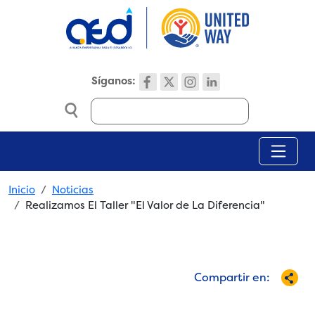
Skip to main content
Síganos:
Search
Breadcrumb
Inicio
Noticias
Realizamos El Taller "El Valor de La Diferencia"
Compartir en: