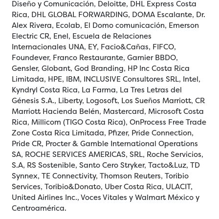
Diseño y Comunicación, Deloitte, DHL Express Costa
Rica, DHL GLOBAL FORWARDING, DOMA Escalante, Dr.
Alex Rivera, Ecolab, El Domo comunicación, Emerson
Electric CR, Enel, Escuela de Relaciones
Internacionales UNA, EY, Facio&Cañas, FIFCO,
Foundever, Franco Restaurante, Garnier BBDO,
Gensler, Globant, God Branding, HP Inc Costa Rica
Limitada, HPE, IBM, INCLUSIVE Consultores SRL, Intel,
Kyndryl Costa Rica, La Farma, La Tres Letras del
Génesis S.A., Liberty, Logosoft, Los Sueños Marriott, CR
Marriott Hacienda Belén, Mastercard, Microsoft Costa
Rica, Millicom (TIGO Costa Rica), OnProcess Free Trade
Zone Costa Rica Limitada, Pfizer, Pride Connection,
Pride CR, Procter & Gamble International Operations
SA, ROCHE SERVICES AMERICAS, SRL, Roche Servicios,
S.A, RS Sostenible, Santo Cero Stryker, Tacto&Luz, TD
Synnex, TE Connectivity, Thomson Reuters, Toribio
Services, Toribio&Donato, Uber Costa Rica, ULACIT,
United Airlines Inc., Voces Vitales y Walmart México y
Centroamérica.