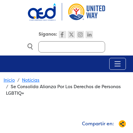
Skip to main content
Síganos:
Search
Breadcrumb
Inicio
Noticias
Se Consolida Alianza Por Los Derechos de Personas
LGBTIQ+
Compartir en: