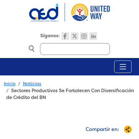
Skip to main content
Síganos:
Search
Breadcrumb
Inicio
Noticias
Sectores Productivos Se Fortalecen Con Diversificación
de Crédito del BN
Compartir en: