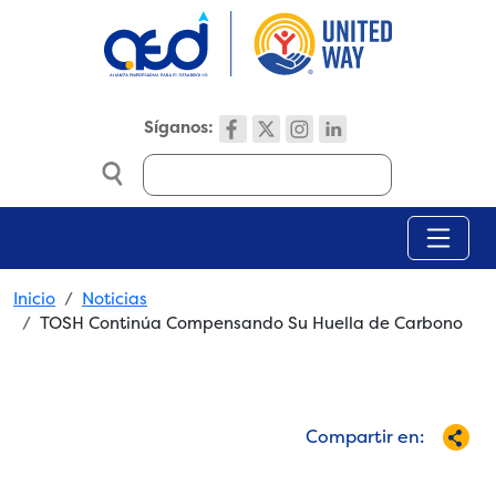
Skip to main content
Síganos:
Search
Breadcrumb
Inicio
Noticias
TOSH Continúa Compensando Su Huella de Carbono
Compartir en: