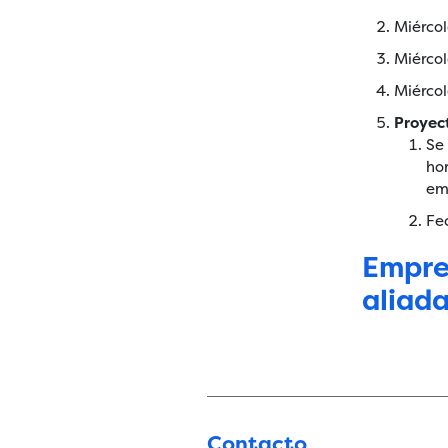
Miércol
Miércol
Miércol
Proyec
Se
ho
em
Fe
Empre
aliad
Contacto