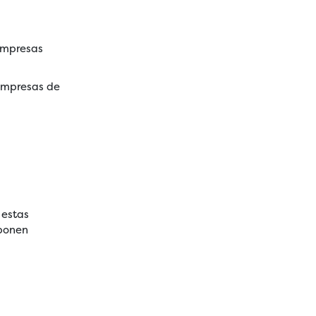
 empresas
 empresas de
 estas
oponen