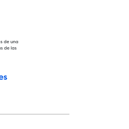
as de una
s de las
es