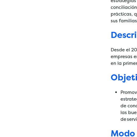
estrategias
conciliació
prácticas, 
sus familias
Descr
Desde el 201
empresas en
en la prime
Objet
Promove
estrate
de conc
las bue
de serv
Modo 