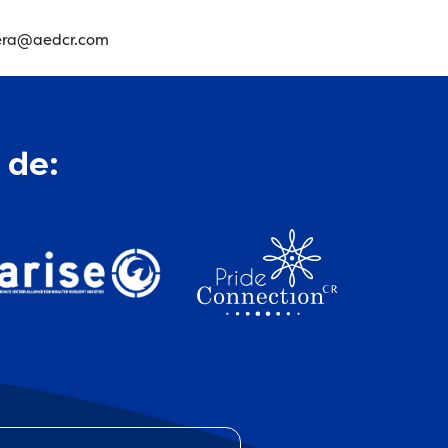
ivera@aedcr.com
 de: