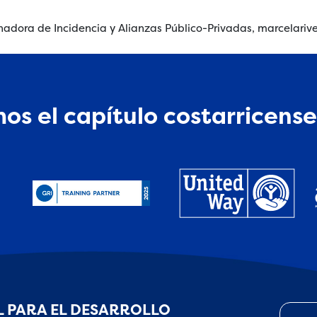
nadora de Incidencia y Alianzas Público-Privadas, marcelar
os el capítulo costarricense
 PARA EL DESARROLLO