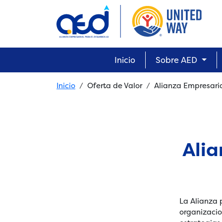
Skip to main content
Main navigation
Inicio
Sobre AED
Breadcrumb
Inicio
Oferta de Valor
Alianza Empresaria
Alia
La Alianza p
organizacio