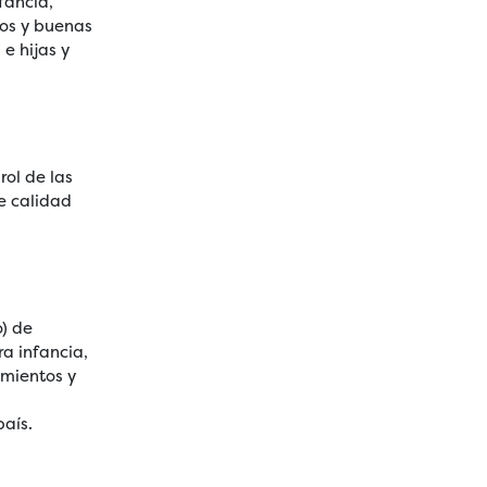
fancia,
tos y buenas
e hijas y
rol de las
e calidad
) de
ra infancia,
imientos y
s
país.