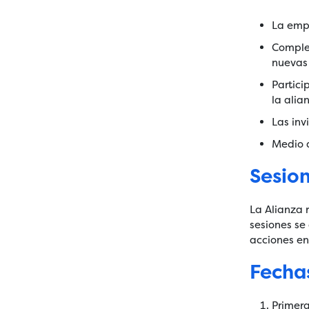
La emp
Complet
nuevas 
Partici
la alia
Las inv
Medio d
Sesion
La Alianza 
sesiones se
acciones en
Fecha
Primera