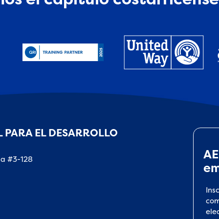
 PARA EL DESARROLLO
AE
na #3-128
em
Ins
com
ele