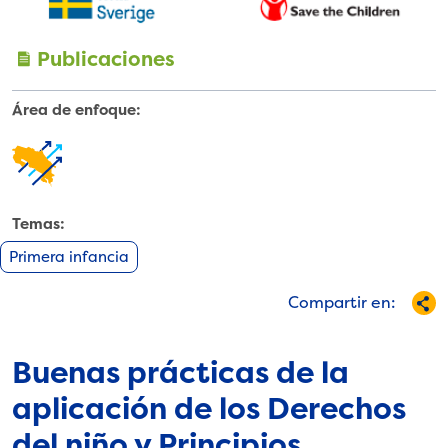
Publicaciones
Área de enfoque:
Transf
ormaci
ón
País
Temas:
Primera infancia
Compartir en:
Buenas prácticas de la
aplicación de los Derechos
del niño y Principios